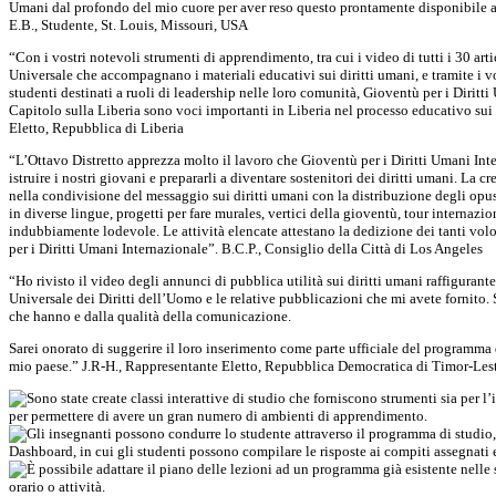
Umani dal profondo del mio cuore per aver reso questo prontamente disponibile a t
E.B., Studente, St. Louis, Missouri, USA
“Con i vostri notevoli strumenti di apprendimento, tra cui i video di tutti i 30 art
Universale che accompagnano i materiali educativi sui diritti umani, e tramite i vo
studenti destinati a ruoli di leadership nelle loro comunità, Gioventù per i Diritti
Capitolo sulla Liberia sono voci importanti in Liberia nel processo educativo sui
Eletto, Repubblica di Liberia
“L’Ottavo Distretto apprezza molto il lavoro che Gioventù per i Diritti Umani Int
istruire i nostri giovani e prepararli a diventare sostenitori dei diritti umani. La c
nella condivisione del messaggio sui diritti umani con la distribuzione degli opu
in diverse lingue, progetti per fare murales, vertici della gioventù, tour internazion
indubbiamente lodevole. Le attività elencate attestano la dedizione dei tanti vo
per i Diritti Umani Internazionale”. B.C.P., Consiglio della Città di Los Angeles
“Ho rivisto il video degli annunci di pubblica utilità sui diritti umani raffigurante
Universale dei Diritti dell’Uomo e le relative pubblicazioni che mi avete fornito.
che hanno e dalla qualità della comunicazione.
Sarei onorato di suggerire il loro inserimento come parte ufficiale del programma 
mio paese.” J.R-H., Rappresentante Eletto, Repubblica Democratica di Timor-Les