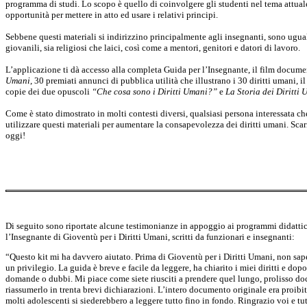
programma di studi. Lo scopo è quello di coinvolgere gli studenti nel tema attuale 
opportunità per mettere in atto ed usare i relativi principi.
Sebbene questi materiali si indirizzino principalmente agli insegnanti, sono ugual
giovanili, sia religiosi che laici, così come a mentori, genitori e datori di lavoro.
L’applicazione ti dà accesso alla completa Guida per l’Insegnante, il film docum
Umani
, 30 premiati annunci di pubblica utilità che illustrano i 30 diritti umani,
copie dei due opuscoli
“Che cosa sono i Diritti Umani?”
e
La Storia dei Diritti
Come è stato dimostrato in molti contesti diversi, qualsiasi persona interessata c
utilizzare questi materiali per aumentare la consapevolezza dei diritti umani. Sca
oggi!
Di seguito sono riportate alcune testimonianze in appoggio ai programmi didattici,
l’Insegnante di Gioventù per i Diritti Umani, scritti da funzionari e insegnanti:
“Questo kit mi ha davvero aiutato. Prima di Gioventù per i Diritti Umani, non sapev
un privilegio. La guida è breve e facile da leggere, ha chiarito i miei diritti e dopo
domande o dubbi. Mi piace come siete riusciti a prendere quel lungo, prolisso d
riassumerlo in trenta brevi dichiarazioni. L’intero documento originale era proibi
molti adolescenti si siederebbero a leggere tutto fino in fondo. Ringrazio voi e tutt